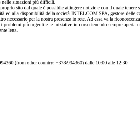
lle situazioni più difficili.
prio sito dal quale è possibile attingere notizie e con il quale tenere 
bilità ed alla disponibilità della società INTELCOM SPA, gestore delle c
ltro necessario per la nostra presenza in rete. Ad essa va la riconosce
a, i problemi più urgenti e le iniziative in corso tenendo sempre aperta
nte letta.
994360 (from other country: +378/994360) dalle 10:00 alle 12:30