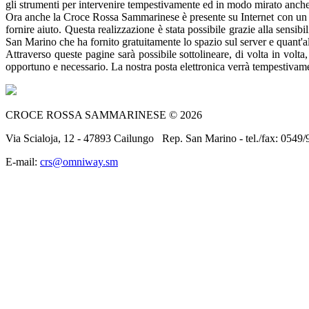
gli strumenti per intervenire tempestivamente ed in modo mirato anche ne
Ora anche la Croce Rossa Sammarinese è presente su Internet con un pro
fornire aiuto. Questa realizzazione è stata possibile grazie alla sensi
San Marino che ha fornito gratuitamente lo spazio sul server e quant'a
Attraverso queste pagine sarà possibile sottolineare, di volta in volt
opportuno e necessario. La nostra posta elettronica verrà tempestivame
CROCE ROSSA SAMMARINESE © 2026
Via Scialoja, 12 - 47893 Cailungo Rep. San Marino - tel./fax: 0549/
E-mail:
crs@omniway.sm