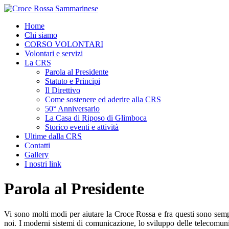
Home
Chi siamo
CORSO VOLONTARI
Volontari e servizi
La CRS
Parola al Presidente
Statuto e Principi
Il Direttivo
Come sostenere ed aderire alla CRS
50° Anniversario
La Casa di Riposo di Glimboca
Storico eventi e attività
Ultime dalla CRS
Contatti
Gallery
I nostri link
Parola al Presidente
Vi sono molti modi per aiutare la Croce Rossa e fra questi sono sempre
noi. I moderni sistemi di comunicazione, lo sviluppo delle telecomunica